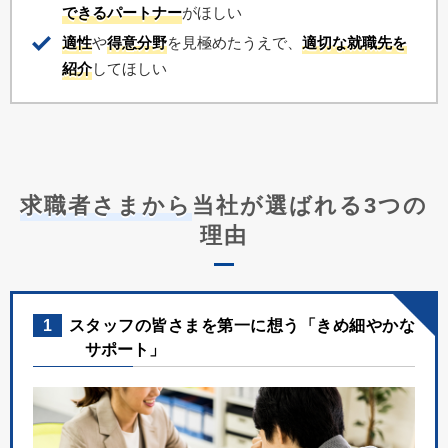
できるパートナー
がほしい
適性
や
得意分野
を見極めたうえで、
適切な就職先を
紹介
してほしい
求職者さまから
当社が選ばれる3つの
理由
1
スタッフの皆さまを第一に想う「きめ細やかな
サポート」