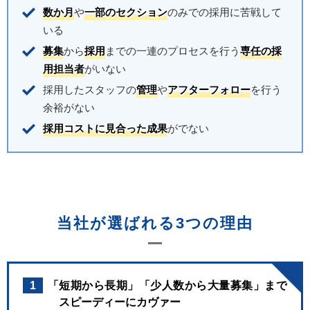
数か月
や
一部のセクション
のみでの採用に苦戦して
いる
募集
から
採用
までの一連のプロセスを行う
専任の採
用担当者
がいない
採用したスタッフの
管理
や
アフターフォロー
を行う
余裕がない
採用コストに見合った成果
がでない
当社が選ばれる3つの理由
1
「短期から長期」「少人数から大量募集」まで
スピーディーにカヴァー