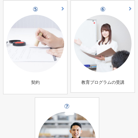
⑤
⑥
契約
教育プログラムの受講
⑦