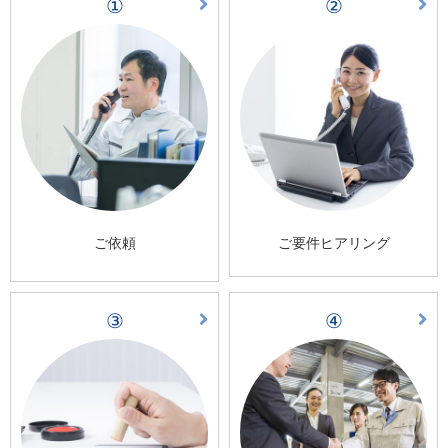
①
②
ご依頼
ご要件ヒアリング
③
④