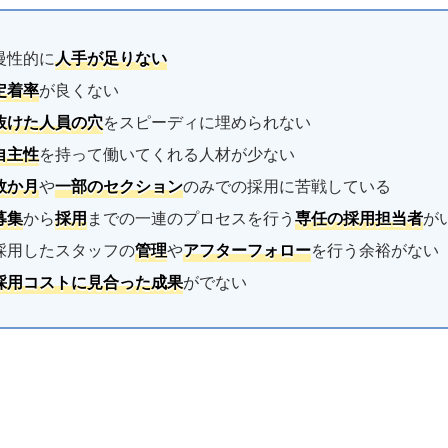
慢性的に
人手が足りない
定着率
が良くない
抜けた人員の穴
をスピーディに埋められない
自主性
を持って働いてくれる人材が少ない
数か月
や
一部のセクション
のみでの採用に苦戦している
募集
から
採用
までの一連のプロセスを行う
専任の採用担当者
が
採用したスタッフの
管理
や
アフターフォロー
を行う余裕がない
採用コストに見合った成果
がでない