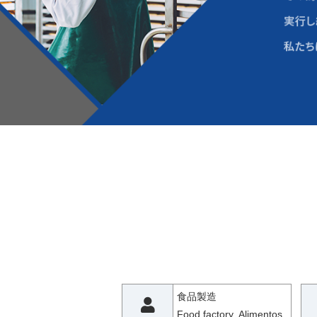
食品製造
Food factory Alimentos