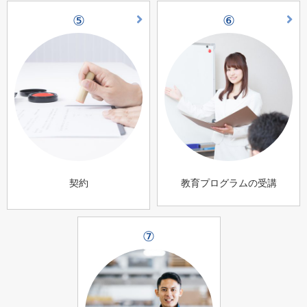
⑤
⑥
契約
教育プログラムの受講
⑦