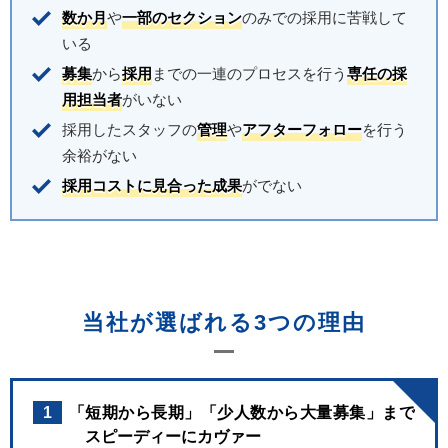
数か月
や
一部のセクション
のみでの採用に苦戦して
いる
募集
から
採用
までの一連のプロセスを行う
専任の採
用担当者
がいない
採用したスタッフの
管理
や
アフターフォロー
を行う
余裕がない
採用コストに見合った成果
がでない
当社が選ばれる3つの理由
1
「短期から長期」「少人数から大量募集」まで
スピーディーにカヴァー