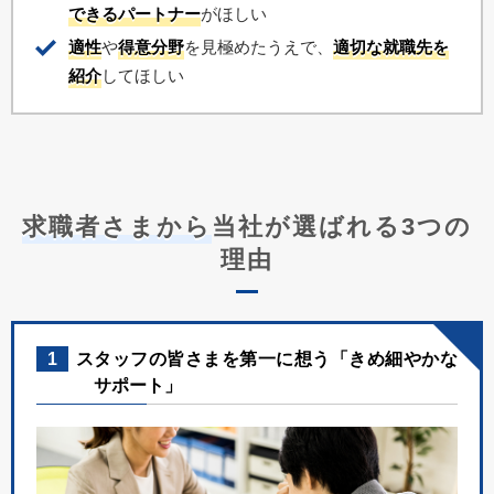
できるパートナー
がほしい
適性
や
得意分野
を見極めたうえで、
適切な就職先を
紹介
してほしい
求職者さまから
当社が選ばれる3つの
理由
1
スタッフの皆さまを第一に想う「きめ細やかな
サポート」