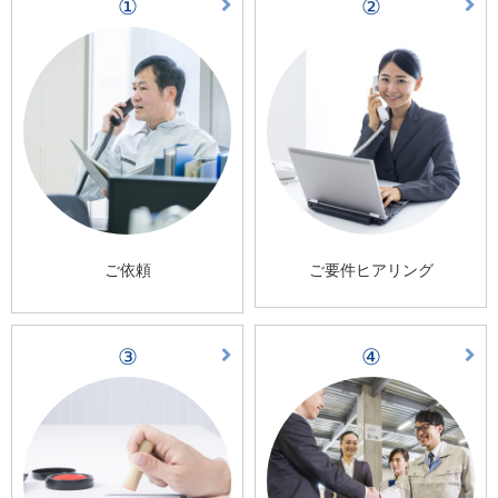
①
②
ご依頼
ご要件ヒアリング
③
④