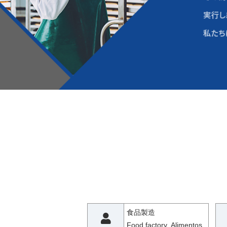
食品製造
Food factory Alimentos