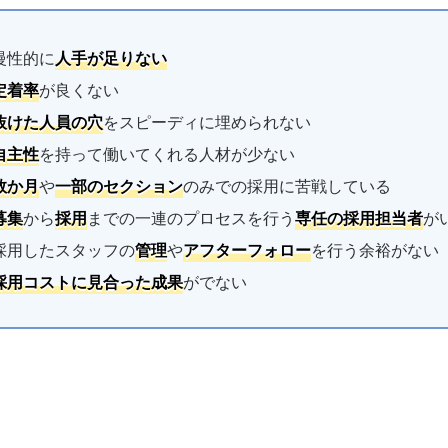
慢性的に
人手が足りない
定着率
が良くない
抜けた人員の穴
をスピーディに埋められない
自主性
を持って働いてくれる人材が少ない
数か月
や
一部のセクション
のみでの採用に苦戦している
募集
から
採用
までの一連のプロセスを行う
専任の採用担当者
が
採用したスタッフの
管理
や
アフターフォロー
を行う余裕がない
採用コストに見合った成果
がでない