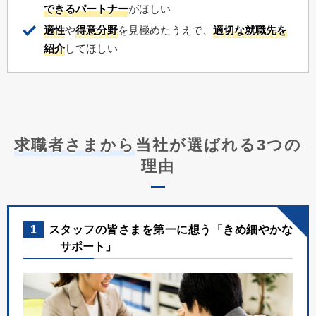
できるパートナー
がほしい
適性
や
得意分野
を見極めたうえで、
適切な就職先を
紹介
してほしい
求職者さまから
当社が選ばれる3つの
理由
1
スタッフの皆さまを第一に想う「きめ細やかな
サポート」