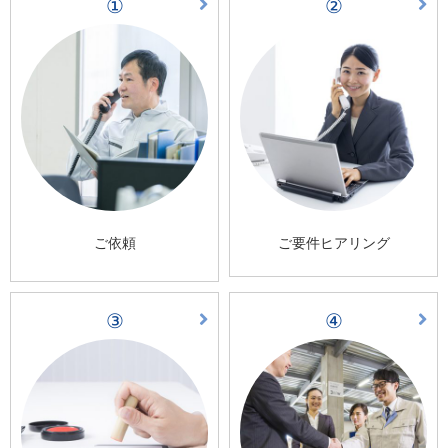
①
②
ご依頼
ご要件ヒアリング
③
④