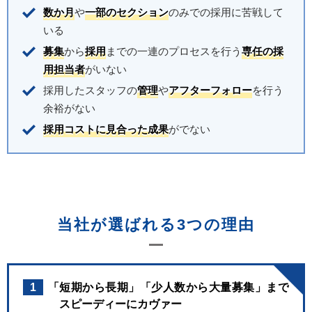
数か月
や
一部のセクション
のみでの採用に苦戦して
いる
募集
から
採用
までの一連のプロセスを行う
専任の採
用担当者
がいない
採用したスタッフの
管理
や
アフターフォロー
を行う
余裕がない
採用コストに見合った成果
がでない
当社が選ばれる3つの理由
1
「短期から長期」「少人数から大量募集」まで
スピーディーにカヴァー