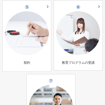
⑤
⑥
契約
教育プログラムの受講
⑦