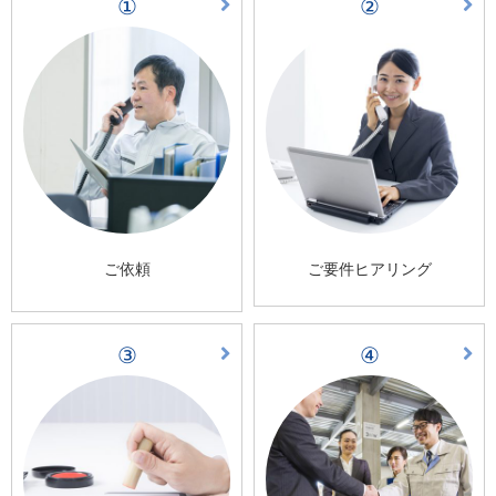
①
②
ご依頼
ご要件ヒアリング
③
④