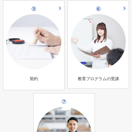
⑤
⑥
契約
教育プログラムの受講
⑦