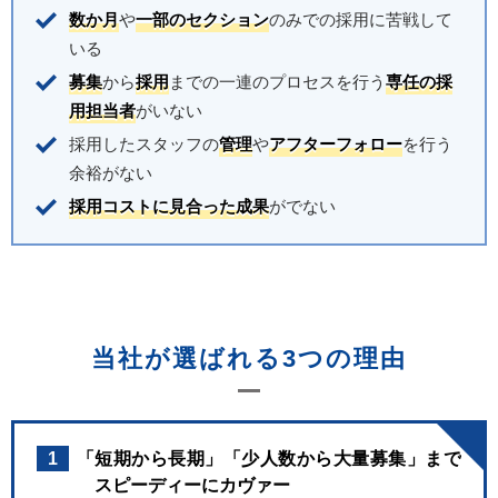
数か月
や
一部のセクション
のみでの採用に苦戦して
いる
募集
から
採用
までの一連のプロセスを行う
専任の採
用担当者
がいない
採用したスタッフの
管理
や
アフターフォロー
を行う
余裕がない
採用コストに見合った成果
がでない
当社が選ばれる3つの理由
1
「短期から長期」「少人数から大量募集」まで
スピーディーにカヴァー