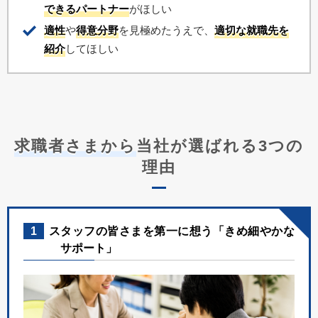
できるパートナー
がほしい
適性
や
得意分野
を見極めたうえで、
適切な就職先を
紹介
してほしい
求職者さまから
当社が選ばれる3つの
理由
1
スタッフの皆さまを第一に想う「きめ細やかな
サポート」