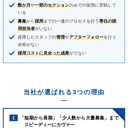
数か月
や
一部のセクション
のみでの採用に苦戦して
いる
募集
から
採用
までの一連のプロセスを行う
専任の採
用担当者
がいない
採用したスタッフの
管理
や
アフターフォロー
を行う
余裕がない
採用コストに見合った成果
がでない
当社が選ばれる3つの理由
1
「短期から長期」「少人数から大量募集」まで
スピーディーにカヴァー