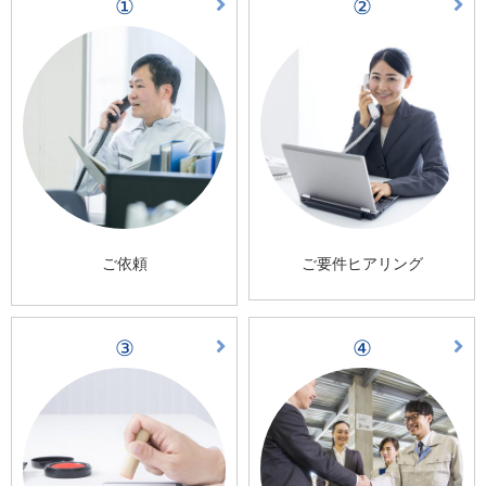
①
②
ご依頼
ご要件ヒアリング
③
④