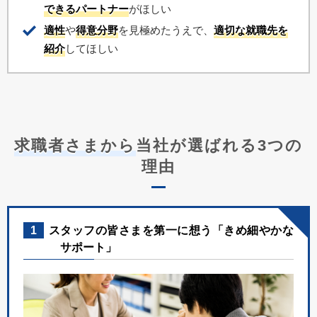
できるパートナー
がほしい
適性
や
得意分野
を見極めたうえで、
適切な就職先を
紹介
してほしい
求職者さまから
当社が選ばれる3つの
理由
1
スタッフの皆さまを第一に想う「きめ細やかな
サポート」