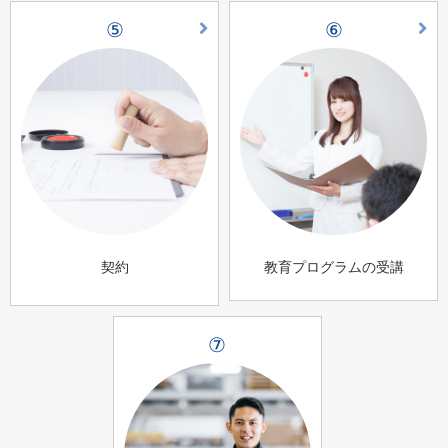
⑤
⑥
契約
教育プログラムの受講
⑦