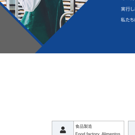
食品製造
Food factory Alimentos