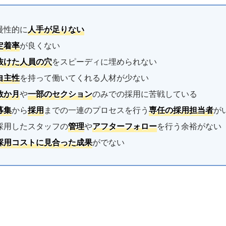
慢性的に
人手が足りない
定着率
が良くない
抜けた人員の穴
をスピーディに埋められない
自主性
を持って働いてくれる人材が少ない
数か月
や
一部のセクション
のみでの採用に苦戦している
募集
から
採用
までの一連のプロセスを行う
専任の採用担当者
が
採用したスタッフの
管理
や
アフターフォロー
を行う余裕がない
採用コストに見合った成果
がでない