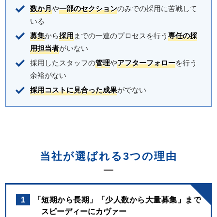
数か月
や
一部のセクション
のみでの採用に苦戦して
いる
募集
から
採用
までの一連のプロセスを行う
専任の採
用担当者
がいない
採用したスタッフの
管理
や
アフターフォロー
を行う
余裕がない
採用コストに見合った成果
がでない
当社が選ばれる3つの理由
1
「短期から長期」「少人数から大量募集」まで
スピーディーにカヴァー