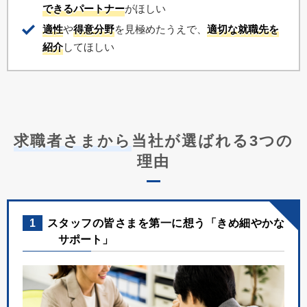
できるパートナー
がほしい
適性
や
得意分野
を見極めたうえで、
適切な就職先を
紹介
してほしい
求職者さまから
当社が選ばれる3つの
理由
1
スタッフの皆さまを第一に想う「きめ細やかな
サポート」