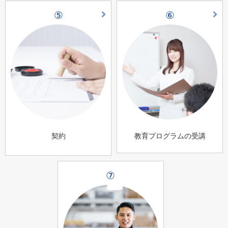
⑤
⑥
契約
教育プログラムの受講
⑦