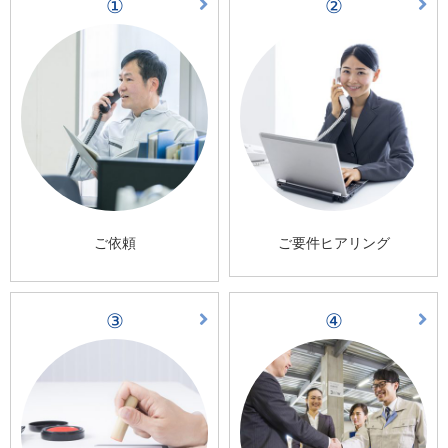
①
②
ご依頼
ご要件ヒアリング
③
④