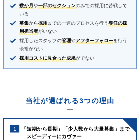
数か月
や
一部のセクション
のみでの採用に苦戦して
いる
募集
から
採用
までの一連のプロセスを行う
専任の採
用担当者
がいない
採用したスタッフの
管理
や
アフターフォロー
を行う
余裕がない
採用コストに見合った成果
がでない
当社が選ばれる3つの理由
1
「短期から長期」「少人数から大量募集」まで
スピーディーにカヴァー