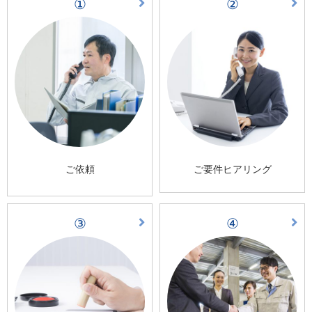
①
②
ご依頼
ご要件ヒアリング
③
④