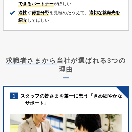
できるパートナー
がほしい
適性
や
得意分野
を見極めたうえで、
適切な就職先を
紹介
してほしい
求職者さまから
当社が選ばれる3つの
理由
1
スタッフの皆さまを第一に想う「きめ細やかな
サポート」