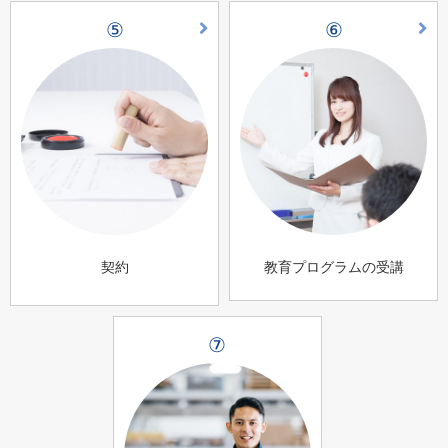
⑤
⑥
契約
教育プログラムの受講
⑦