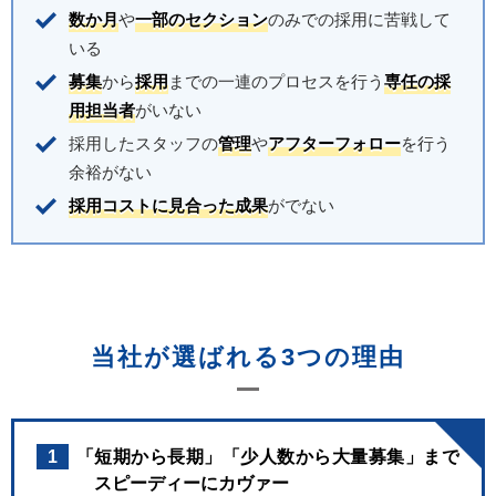
数か月
や
一部のセクション
のみでの採用に苦戦して
いる
募集
から
採用
までの一連のプロセスを行う
専任の採
用担当者
がいない
採用したスタッフの
管理
や
アフターフォロー
を行う
余裕がない
採用コストに見合った成果
がでない
当社が選ばれる3つの理由
1
「短期から長期」「少人数から大量募集」まで
スピーディーにカヴァー