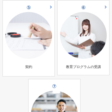
⑤
⑥
契約
教育プログラムの受講
⑦