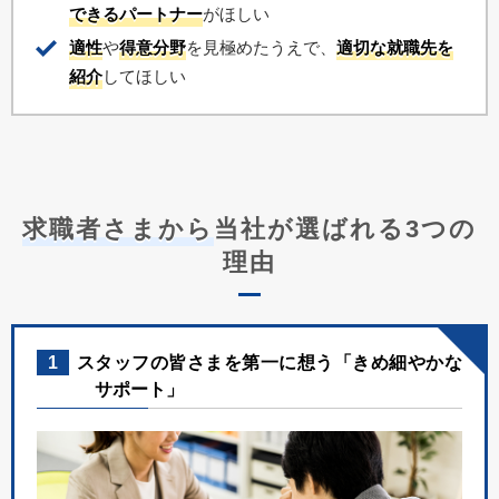
できるパートナー
がほしい
適性
や
得意分野
を見極めたうえで、
適切な就職先を
紹介
してほしい
求職者さまから
当社が選ばれる3つの
理由
1
スタッフの皆さまを第一に想う「きめ細やかな
サポート」