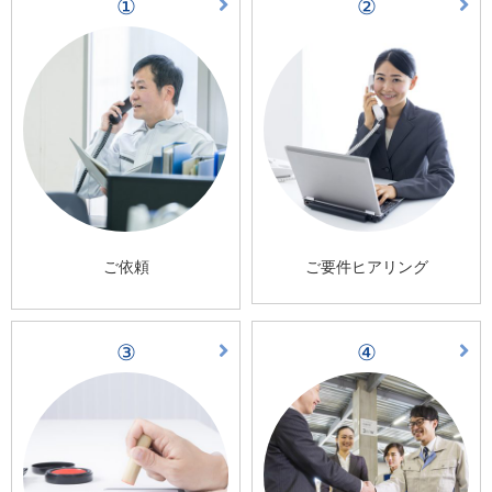
①
②
ご依頼
ご要件ヒアリング
③
④