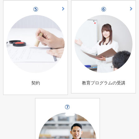
⑤
⑥
契約
教育プログラムの受講
⑦