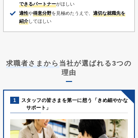
できるパートナー
がほしい
適性
や
得意分野
を見極めたうえで、
適切な就職先を
紹介
してほしい
求職者さまから
当社が選ばれる3つの
理由
1
スタッフの皆さまを第一に想う「きめ細やかな
サポート」