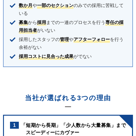
数か月
や
一部のセクション
のみでの採用に苦戦して
いる
募集
から
採用
までの一連のプロセスを行う
専任の採
用担当者
がいない
採用したスタッフの
管理
や
アフターフォロー
を行う
余裕がない
採用コストに見合った成果
がでない
当社が選ばれる3つの理由
1
「短期から長期」「少人数から大量募集」まで
スピーディーにカヴァー