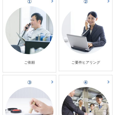
①
②
ご依頼
ご要件ヒアリング
③
④