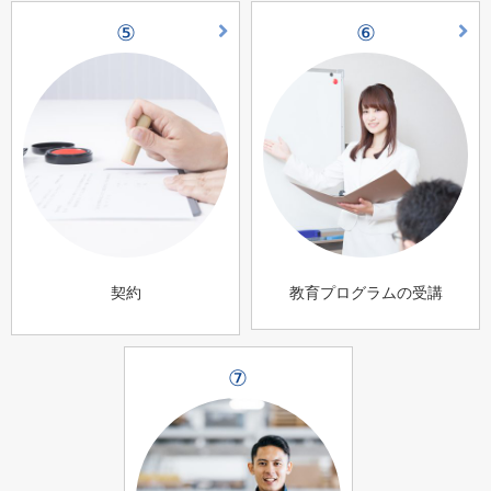
⑤
⑥
契約
教育プログラムの受講
⑦