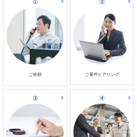
①
②
ご依頼
ご要件ヒアリング
③
④