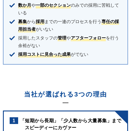
数か月
や
一部のセクション
のみでの採用に苦戦して
いる
募集
から
採用
までの一連のプロセスを行う
専任の採
用担当者
がいない
採用したスタッフの
管理
や
アフターフォロー
を行う
余裕がない
採用コストに見合った成果
がでない
当社が選ばれる3つの理由
1
「短期から長期」「少人数から大量募集」まで
スピーディーにカヴァー