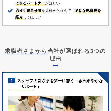
できるパートナー
がほしい
適性
や
得意分野
を見極めたうえで、
適切な就職先を
紹介
してほしい
求職者さまから
当社が選ばれる3つの
理由
1
スタッフの皆さまを第一に想う「きめ細やかな
サポート」