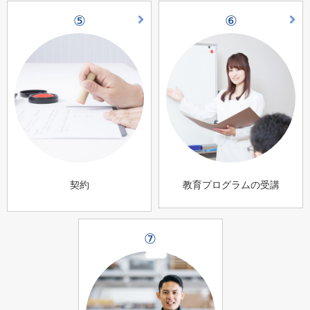
⑤
⑥
契約
教育プログラムの受講
⑦