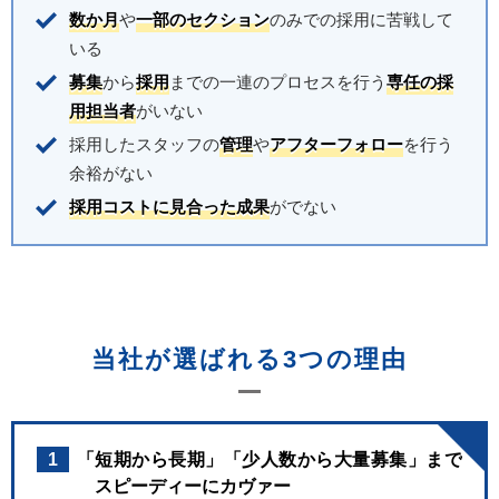
数か月
や
一部のセクション
のみでの採用に苦戦して
いる
募集
から
採用
までの一連のプロセスを行う
専任の採
用担当者
がいない
採用したスタッフの
管理
や
アフターフォロー
を行う
余裕がない
採用コストに見合った成果
がでない
当社が選ばれる3つの理由
1
「短期から長期」「少人数から大量募集」まで
スピーディーにカヴァー