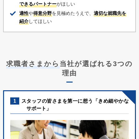
できるパートナー
がほしい
適性
や
得意分野
を見極めたうえで、
適切な就職先を
紹介
してほしい
求職者さまから
当社が選ばれる3つの
理由
1
スタッフの皆さまを第一に想う「きめ細やかな
サポート」