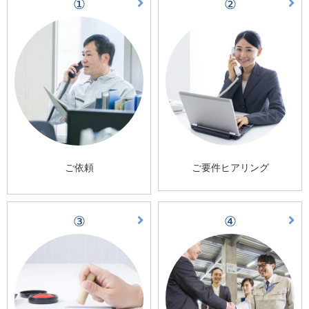
①
②
ご依頼
ご要件ヒアリング
③
④