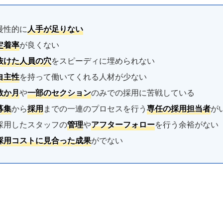
慢性的に
人手が足りない
定着率
が良くない
抜けた人員の穴
をスピーディに埋められない
自主性
を持って働いてくれる人材が少ない
数か月
や
一部のセクション
のみでの採用に苦戦している
募集
から
採用
までの一連のプロセスを行う
専任の採用担当者
が
採用したスタッフの
管理
や
アフターフォロー
を行う余裕がない
採用コストに見合った成果
がでない