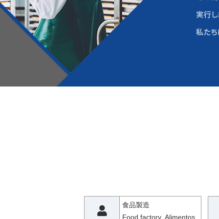
食品製造
Food factory Alimentos