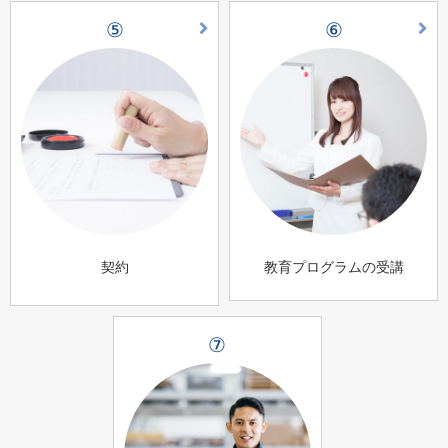
⑤
⑥
契約
教育プログラムの受講
⑦