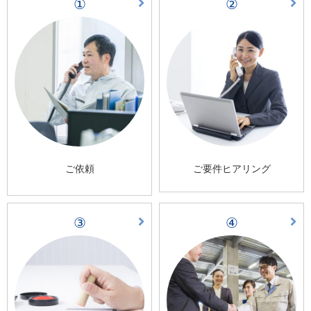
①
②
ご依頼
ご要件ヒアリング
③
④