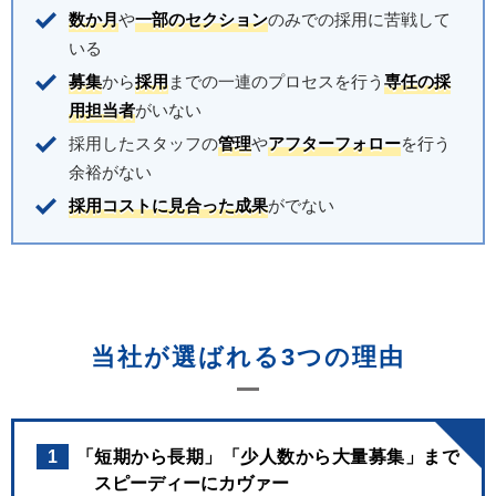
数か月
や
一部のセクション
のみでの採用に苦戦して
いる
募集
から
採用
までの一連のプロセスを行う
専任の採
用担当者
がいない
採用したスタッフの
管理
や
アフターフォロー
を行う
余裕がない
採用コストに見合った成果
がでない
当社が選ばれる3つの理由
1
「短期から長期」「少人数から大量募集」まで
スピーディーにカヴァー