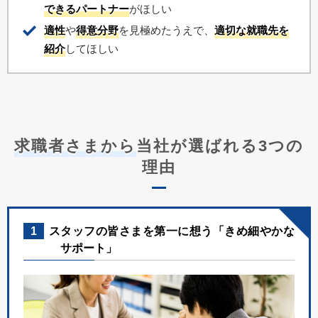
できるパートナー
がほしい
適性
や
得意分野
を見極めたうえで、
適切な就職先を
紹介
してほしい
求職者さまから
当社が選ばれる3つの
理由
1
スタッフの皆さまを第一に想う「きめ細やかな
サポート」