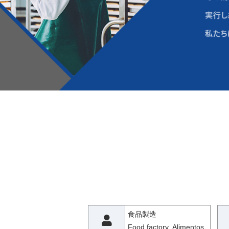
食品製造
Food factory Alimentos