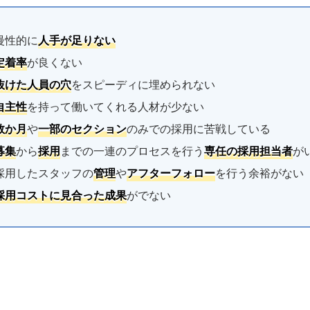
慢性的に
人手が足りない
定着率
が良くない
抜けた人員の穴
をスピーディに埋められない
自主性
を持って働いてくれる人材が少ない
数か月
や
一部のセクション
のみでの採用に苦戦している
募集
から
採用
までの一連のプロセスを行う
専任の採用担当者
が
採用したスタッフの
管理
や
アフターフォロー
を行う余裕がない
採用コストに見合った成果
がでない