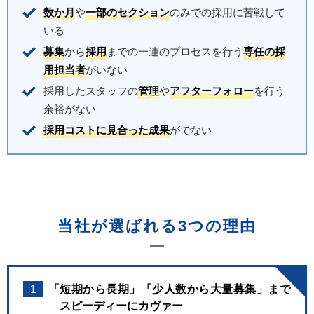
数か月
や
一部のセクション
のみでの採用に苦戦して
いる
募集
から
採用
までの一連のプロセスを行う
専任の採
用担当者
がいない
採用したスタッフの
管理
や
アフターフォロー
を行う
余裕がない
採用コストに見合った成果
がでない
当社が選ばれる3つの理由
1
「短期から長期」「少人数から大量募集」まで
スピーディーにカヴァー