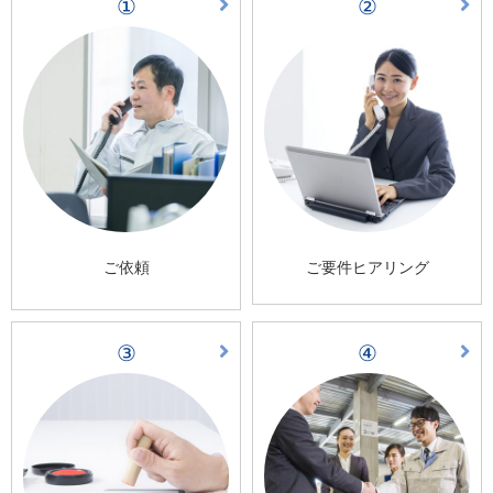
①
②
ご依頼
ご要件ヒアリング
③
④