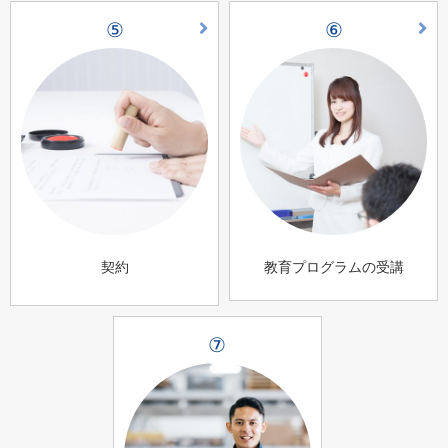
⑤
⑥
契約
教育プログラムの受講
⑦