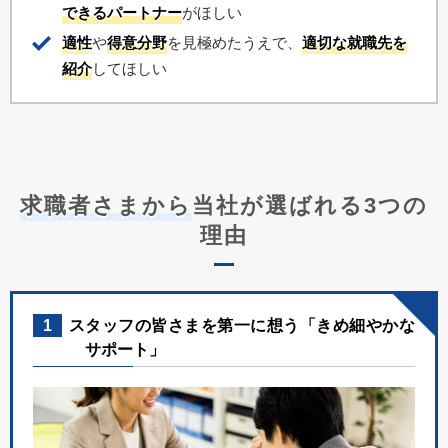
できるパートナー
がほしい
適性
や
得意分野
を見極めたうえで、
適切な就職先を
紹介
してほしい
求職者さまから
当社が選ばれる3つの
理由
1
スタッフの皆さまを第一に想う「きめ細やかな
サポート」