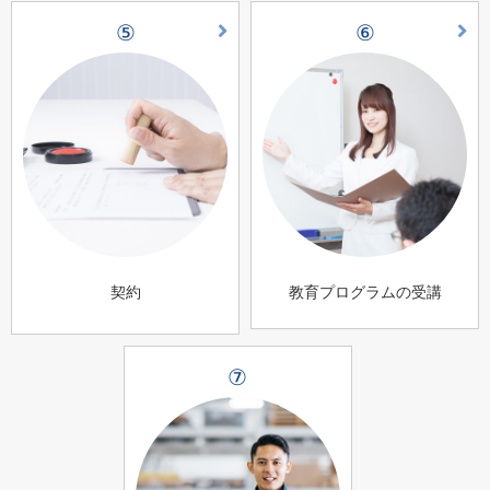
⑤
⑥
契約
教育プログラムの受講
⑦