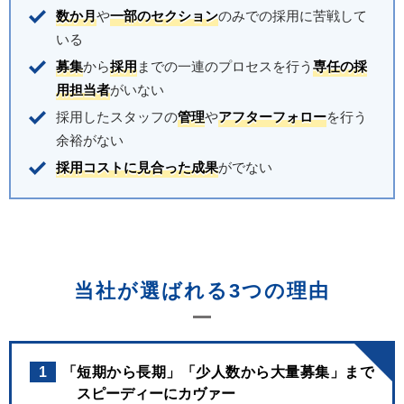
数か月
や
一部のセクション
のみでの採用に苦戦して
いる
募集
から
採用
までの一連のプロセスを行う
専任の採
用担当者
がいない
採用したスタッフの
管理
や
アフターフォロー
を行う
余裕がない
採用コストに見合った成果
がでない
当社が選ばれる3つの理由
1
「短期から長期」「少人数から大量募集」まで
スピーディーにカヴァー