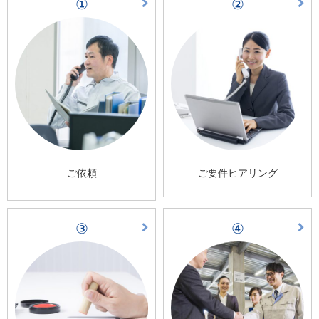
①
②
ご依頼
ご要件ヒアリング
③
④