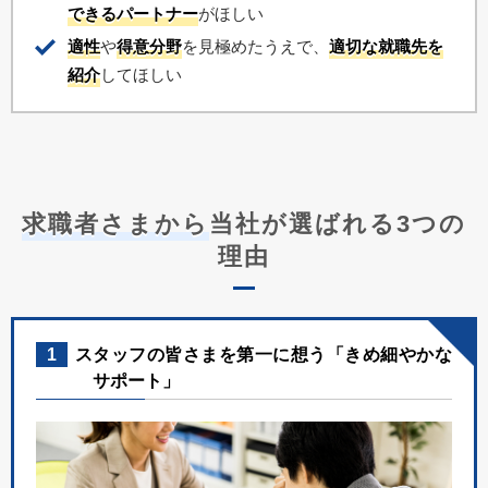
できるパートナー
がほしい
適性
や
得意分野
を見極めたうえで、
適切な就職先を
紹介
してほしい
求職者さまから
当社が選ばれる3つの
理由
1
スタッフの皆さまを第一に想う「きめ細やかな
サポート」