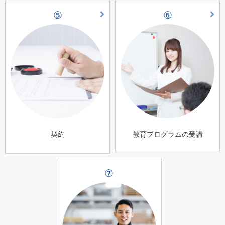
⑤
⑥
契約
教育プログラムの受講
⑦