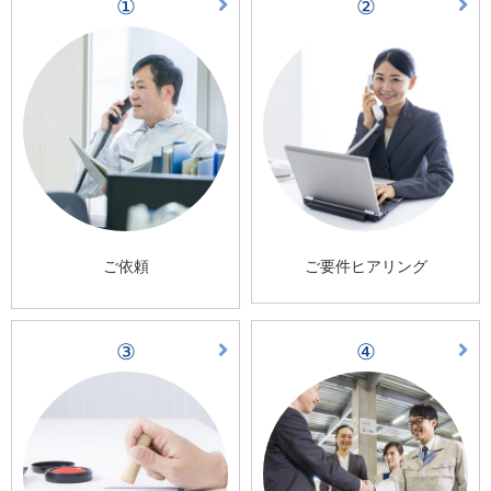
①
②
ご依頼
ご要件ヒアリング
③
④