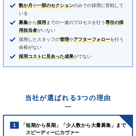
数か月
や
一部のセクション
のみでの採用に苦戦して
いる
募集
から
採用
までの一連のプロセスを行う
専任の採
用担当者
がいない
採用したスタッフの
管理
や
アフターフォロー
を行う
余裕がない
採用コストに見合った成果
がでない
当社が選ばれる3つの理由
1
「短期から長期」「少人数から大量募集」まで
スピーディーにカヴァー