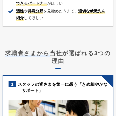
できるパートナー
がほしい
適性
や
得意分野
を見極めたうえで、
適切な就職先を
紹介
してほしい
求職者さまから
当社が選ばれる3つの
理由
1
スタッフの皆さまを第一に想う「きめ細やかな
サポート」