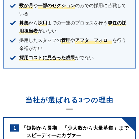
数か月
や
一部のセクション
のみでの採用に苦戦して
いる
募集
から
採用
までの一連のプロセスを行う
専任の採
用担当者
がいない
採用したスタッフの
管理
や
アフターフォロー
を行う
余裕がない
採用コストに見合った成果
がでない
当社が選ばれる3つの理由
1
「短期から長期」「少人数から大量募集」まで
スピーディーにカヴァー