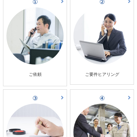
①
②
ご依頼
ご要件ヒアリング
③
④