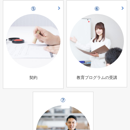
⑤
⑥
契約
教育プログラムの受講
⑦