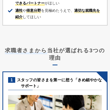
できるパートナー
がほしい
適性
や
得意分野
を見極めたうえで、
適切な就職先を
紹介
してほしい
求職者さまから
当社が選ばれる3つの
理由
1
スタッフの皆さまを第一に想う「きめ細やかな
サポート」