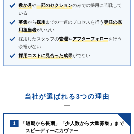
数か月
や
一部のセクション
のみでの採用に苦戦して
いる
募集
から
採用
までの一連のプロセスを行う
専任の採
用担当者
がいない
採用したスタッフの
管理
や
アフターフォロー
を行う
余裕がない
採用コストに見合った成果
がでない
当社が選ばれる3つの理由
1
「短期から長期」「少人数から大量募集」まで
スピーディーにカヴァー