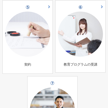
⑤
⑥
契約
教育プログラムの受講
⑦