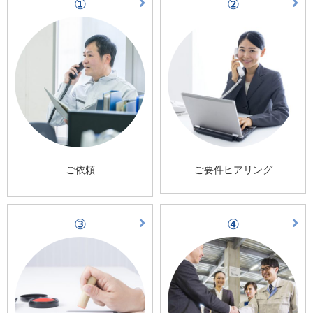
①
②
ご依頼
ご要件ヒアリング
③
④