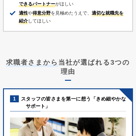
できるパートナー
がほしい
適性
や
得意分野
を見極めたうえで、
適切な就職先を
紹介
してほしい
求職者さまから
当社が選ばれる3つの
理由
1
スタッフの皆さまを第一に想う「きめ細やかな
サポート」