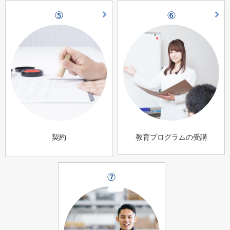
⑤
⑥
契約
教育プログラムの受講
⑦