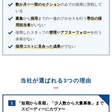
数か月
や
一部のセクション
のみでの採用に苦戦して
いる
募集
から
採用
までの一連のプロセスを行う
専任の採
用担当者
がいない
採用したスタッフの
管理
や
アフターフォロー
を行う
余裕がない
採用コストに見合った成果
がでない
当社が選ばれる3つの理由
1
「短期から長期」「少人数から大量募集」まで
スピーディーにカヴァー