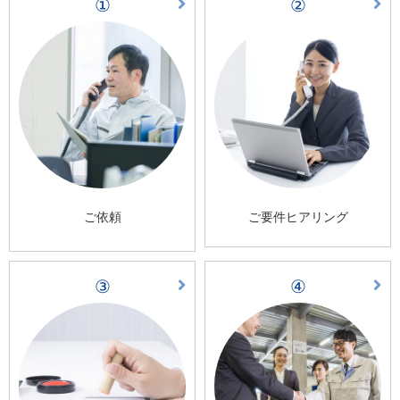
①
②
ご依頼
ご要件ヒアリング
③
④