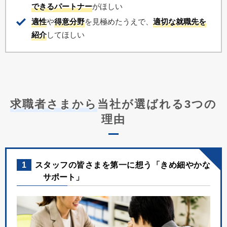
できるパートナー
がほしい
適性
や
得意分野
を見極めたうえで、
適切な就職先を
紹介
してほしい
求職者さまから
当社が選ばれる3つの
理由
1
スタッフの皆さまを第一に想う「きめ細やかな
サポート」