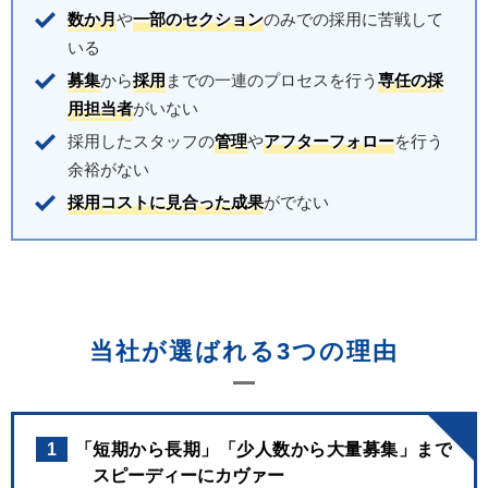
数か月
や
一部のセクション
のみでの採用に苦戦して
いる
募集
から
採用
までの一連のプロセスを行う
専任の採
用担当者
がいない
採用したスタッフの
管理
や
アフターフォロー
を行う
余裕がない
採用コストに見合った成果
がでない
当社が選ばれる3つの理由
1
「短期から長期」「少人数から大量募集」まで
スピーディーにカヴァー