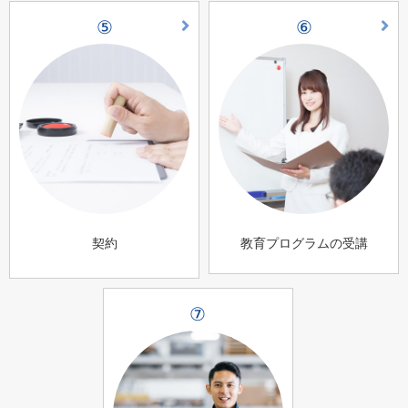
⑤
⑥
契約
教育プログラムの受講
⑦