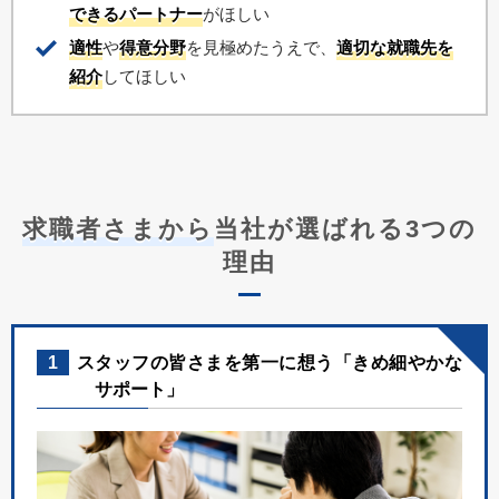
できるパートナー
がほしい
適性
や
得意分野
を見極めたうえで、
適切な就職先を
紹介
してほしい
求職者さまから
当社が選ばれる3つの
理由
1
スタッフの皆さまを第一に想う「きめ細やかな
サポート」