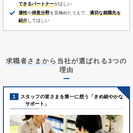
できるパートナー
がほしい
適性
や
得意分野
を見極めたうえで、
適切な就職先を
紹介
してほしい
求職者さまから
当社が選ばれる3つの
理由
1
スタッフの皆さまを第一に想う「きめ細やかな
サポート」