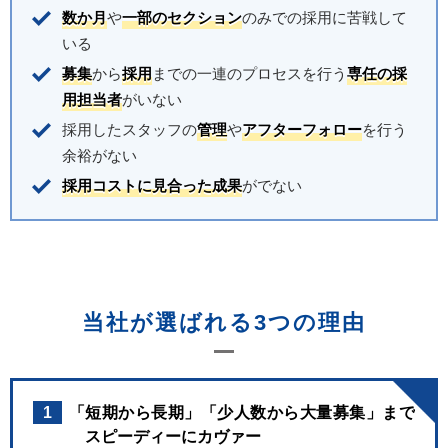
数か月
や
一部のセクション
のみでの採用に苦戦して
いる
募集
から
採用
までの一連のプロセスを行う
専任の採
用担当者
がいない
採用したスタッフの
管理
や
アフターフォロー
を行う
余裕がない
採用コストに見合った成果
がでない
当社が選ばれる3つの理由
1
「短期から長期」「少人数から大量募集」まで
スピーディーにカヴァー