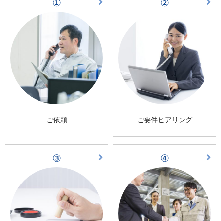
①
②
ご依頼
ご要件ヒアリング
③
④