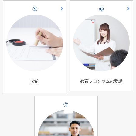
⑤
⑥
契約
教育プログラムの受講
⑦