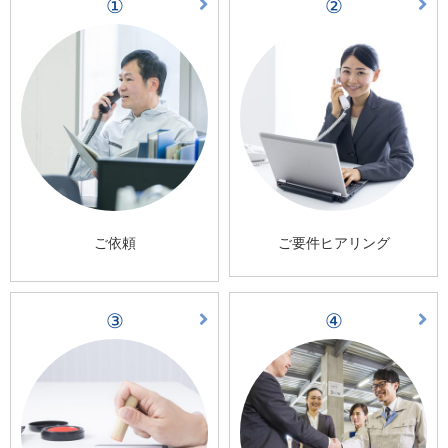
①
②
ご依頼
ご要件ヒアリング
③
④