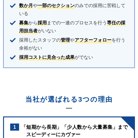
数か月
や
一部のセクション
のみでの採用に苦戦して
いる
募集
から
採用
までの一連のプロセスを行う
専任の採
用担当者
がいない
採用したスタッフの
管理
や
アフターフォロー
を行う
余裕がない
採用コストに見合った成果
がでない
当社が選ばれる3つの理由
1
「短期から長期」「少人数から大量募集」まで
スピーディーにカヴァー