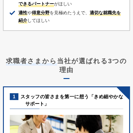
できるパートナー
がほしい
適性
や
得意分野
を見極めたうえで、
適切な就職先を
紹介
してほしい
求職者さまから
当社が選ばれる3つの
理由
1
スタッフの皆さまを第一に想う「きめ細やかな
サポート」