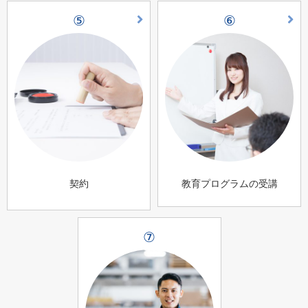
⑤
⑥
契約
教育プログラムの受講
⑦