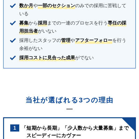
数か月
や
一部のセクション
のみでの採用に苦戦して
いる
募集
から
採用
までの一連のプロセスを行う
専任の採
用担当者
がいない
採用したスタッフの
管理
や
アフターフォロー
を行う
余裕がない
採用コストに見合った成果
がでない
当社が選ばれる3つの理由
1
「短期から長期」「少人数から大量募集」まで
スピーディーにカヴァー