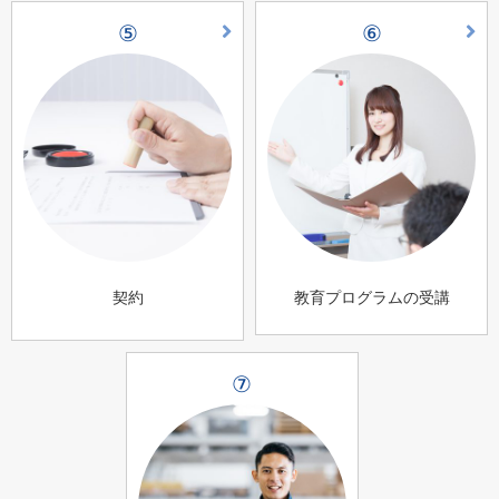
⑤
⑥
契約
教育プログラムの受講
⑦