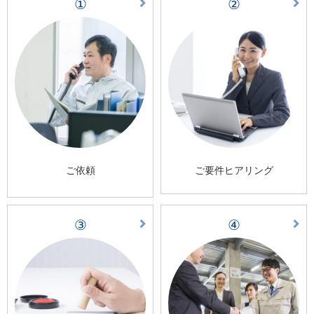
①
②
ご依頼
ご要件ヒアリング
③
④