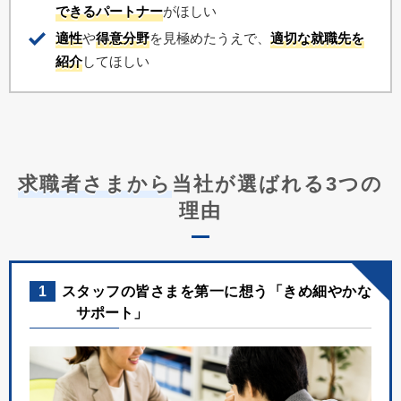
できるパートナー
がほしい
適性
や
得意分野
を見極めたうえで、
適切な就職先を
紹介
してほしい
求職者さまから
当社が選ばれる3つの
理由
1
スタッフの皆さまを第一に想う「きめ細やかな
サポート」