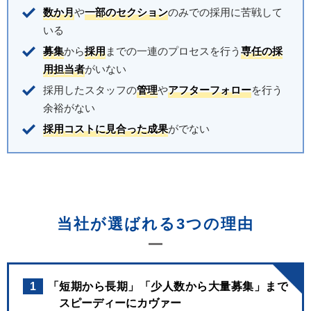
数か月
や
一部のセクション
のみでの採用に苦戦して
いる
募集
から
採用
までの一連のプロセスを行う
専任の採
用担当者
がいない
採用したスタッフの
管理
や
アフターフォロー
を行う
余裕がない
採用コストに見合った成果
がでない
当社が選ばれる3つの理由
1
「短期から長期」「少人数から大量募集」まで
スピーディーにカヴァー