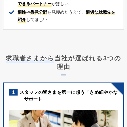
できるパートナー
がほしい
適性
や
得意分野
を見極めたうえで、
適切な就職先を
紹介
してほしい
求職者さまから
当社が選ばれる3つの
理由
1
スタッフの皆さまを第一に想う「きめ細やかな
サポート」