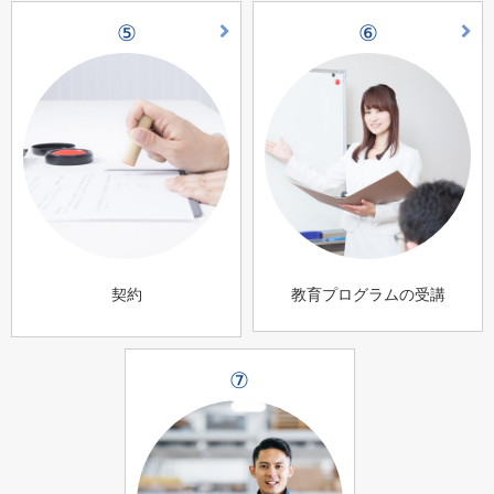
⑤
⑥
契約
教育プログラムの受講
⑦