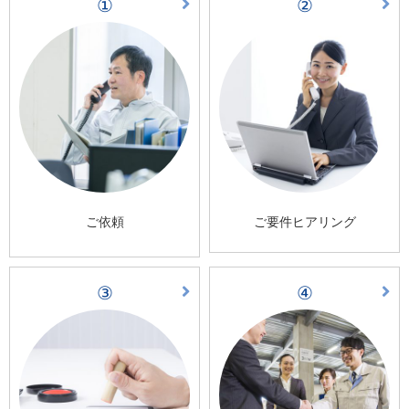
①
②
ご依頼
ご要件ヒアリング
③
④