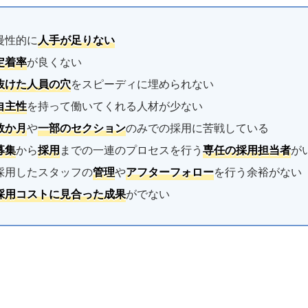
慢性的に
人手が足りない
定着率
が良くない
抜けた人員の穴
をスピーディに埋められない
自主性
を持って働いてくれる人材が少ない
数か月
や
一部のセクション
のみでの採用に苦戦している
募集
から
採用
までの一連のプロセスを行う
専任の採用担当者
が
採用したスタッフの
管理
や
アフターフォロー
を行う余裕がない
採用コストに見合った成果
がでない