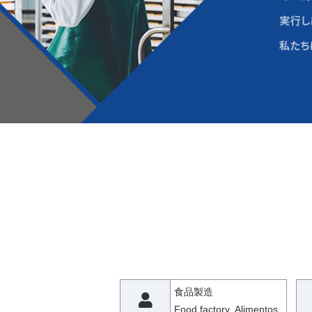
食品製造
Food factory Alimentos