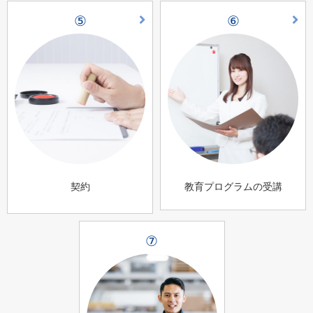
⑤
⑥
契約
教育プログラムの受講
⑦