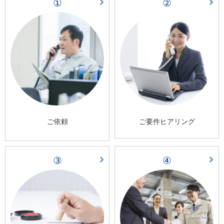
①
②
ご依頼
ご要件ヒアリング
③
④