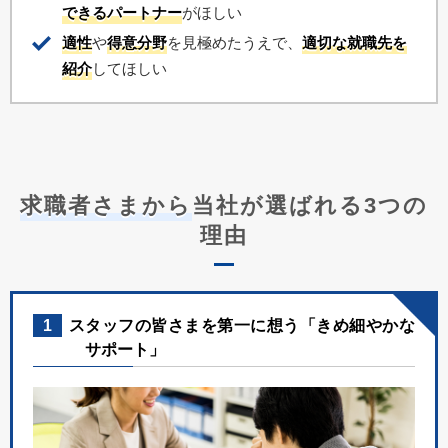
できるパートナー
がほしい
適性
や
得意分野
を見極めたうえで、
適切な就職先を
紹介
してほしい
求職者さまから
当社が選ばれる3つの
理由
1
スタッフの皆さまを第一に想う「きめ細やかな
サポート」