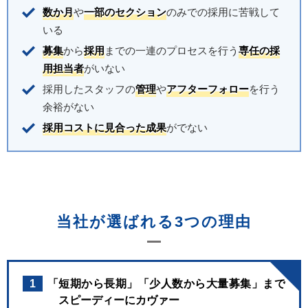
数か月
や
一部のセクション
のみでの採用に苦戦して
いる
募集
から
採用
までの一連のプロセスを行う
専任の採
用担当者
がいない
採用したスタッフの
管理
や
アフターフォロー
を行う
余裕がない
採用コストに見合った成果
がでない
当社が選ばれる3つの理由
1
「短期から長期」「少人数から大量募集」まで
スピーディーにカヴァー