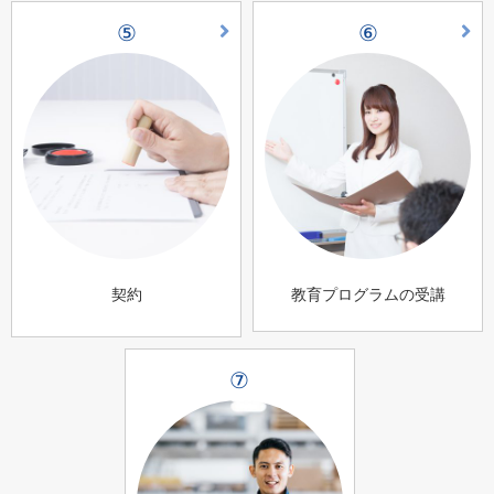
⑤
⑥
契約
教育プログラムの受講
⑦