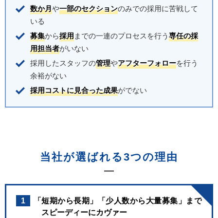
数か月
や
一部のセクション
のみでの採用に苦戦して
いる
募集
から
採用
までの一連のプロセスを行う
専任の採
用担当者
がいない
採用したスタッフの
管理
や
アフターフォロー
を行う
余裕がない
採用コストに見合った成果
がでない
当社が選ばれる3つの理由
1
「短期から長期」「少人数から大量募集」まで
スピーディーにカヴァー