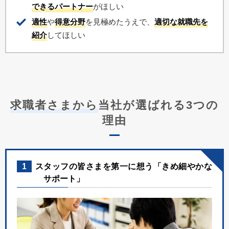
できるパートナー
がほしい
適性
や
得意分野
を見極めたうえで、
適切な就職先を
紹介
してほしい
求職者さまから
当社が選ばれる3つの
理由
1
スタッフの皆さまを第一に想う「きめ細やかな
サポート」