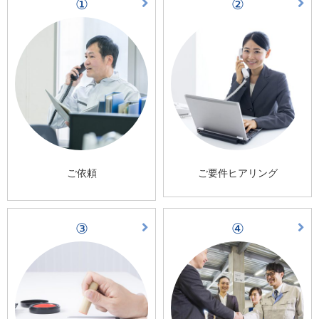
①
②
ご依頼
ご要件ヒアリング
③
④