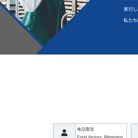
食品製造
Food factory Alimentos