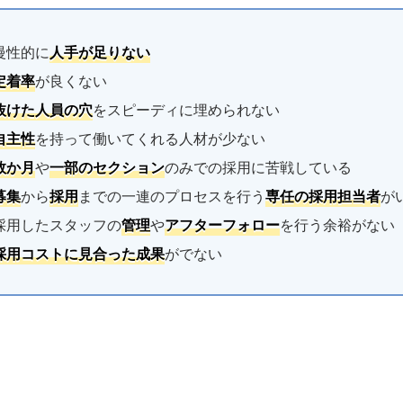
慢性的に
人手が足りない
定着率
が良くない
抜けた人員の穴
をスピーディに埋められない
自主性
を持って働いてくれる人材が少ない
数か月
や
一部のセクション
のみでの採用に苦戦している
募集
から
採用
までの一連のプロセスを行う
専任の採用担当者
が
採用したスタッフの
管理
や
アフターフォロー
を行う余裕がない
採用コストに見合った成果
がでない