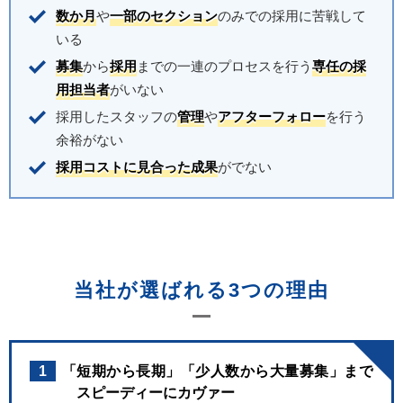
数か月
や
一部のセクション
のみでの採用に苦戦して
いる
募集
から
採用
までの一連のプロセスを行う
専任の採
用担当者
がいない
採用したスタッフの
管理
や
アフターフォロー
を行う
余裕がない
採用コストに見合った成果
がでない
当社が選ばれる3つの理由
1
「短期から長期」「少人数から大量募集」まで
スピーディーにカヴァー