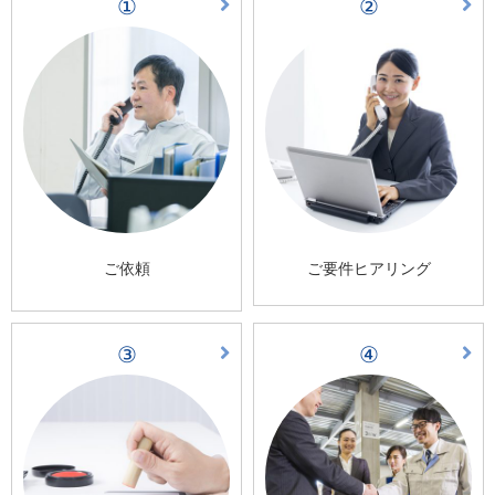
①
②
ご依頼
ご要件ヒアリング
③
④