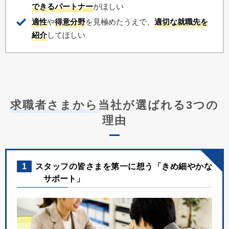
できるパートナー
がほしい
適性
や
得意分野
を見極めたうえで、
適切な就職先を
紹介
してほしい
求職者さまから
当社が選ばれる3つの
理由
1
スタッフの皆さまを第一に想う「きめ細やかな
サポート」