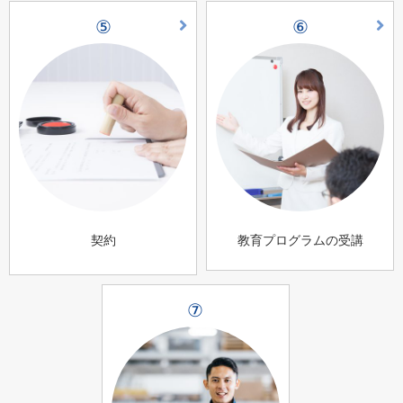
⑤
⑥
契約
教育プログラムの受講
⑦