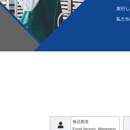
食品製造
Food factory Alimentos