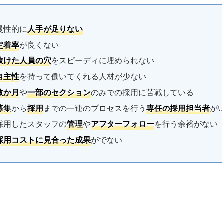
慢性的に
人手が足りない
定着率
が良くない
抜けた人員の穴
をスピーディに埋められない
自主性
を持って働いてくれる人材が少ない
数か月
や
一部のセクション
のみでの採用に苦戦している
募集
から
採用
までの一連のプロセスを行う
専任の採用担当者
が
採用したスタッフの
管理
や
アフターフォロー
を行う余裕がない
採用コストに見合った成果
がでない