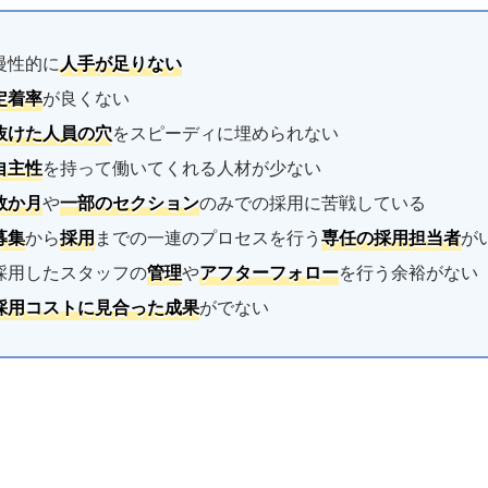
慢性的に
人手が足りない
定着率
が良くない
抜けた人員の穴
をスピーディに埋められない
自主性
を持って働いてくれる人材が少ない
数か月
や
一部のセクション
のみでの採用に苦戦している
募集
から
採用
までの一連のプロセスを行う
専任の採用担当者
が
採用したスタッフの
管理
や
アフターフォロー
を行う余裕がない
採用コストに見合った成果
がでない