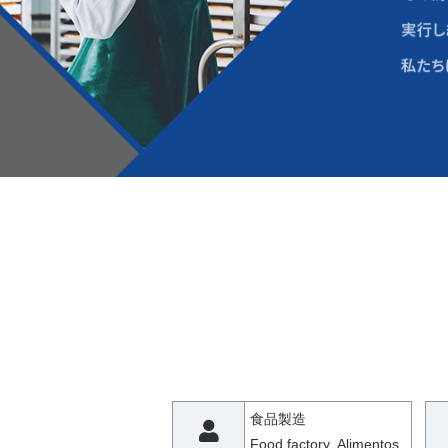
食品製造
Food factory Alimentos