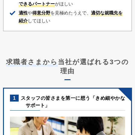
できるパートナー
がほしい
適性
や
得意分野
を見極めたうえで、
適切な就職先を
紹介
してほしい
求職者さまから
当社が選ばれる3つの
理由
1
スタッフの皆さまを第一に想う「きめ細やかな
サポート」