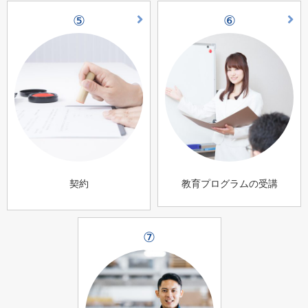
⑤
⑥
契約
教育プログラムの受講
⑦