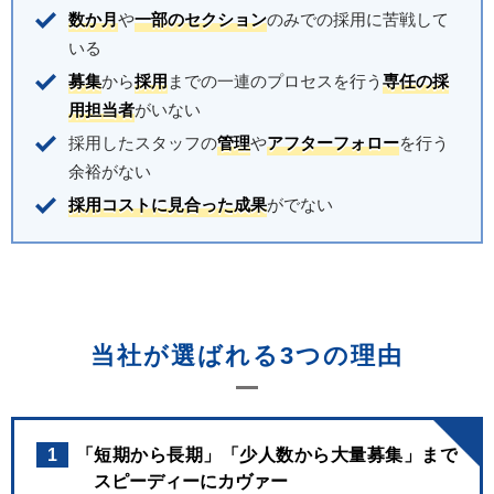
数か月
や
一部のセクション
のみでの採用に苦戦して
いる
募集
から
採用
までの一連のプロセスを行う
専任の採
用担当者
がいない
採用したスタッフの
管理
や
アフターフォロー
を行う
余裕がない
採用コストに見合った成果
がでない
当社が選ばれる3つの理由
1
「短期から長期」「少人数から大量募集」まで
スピーディーにカヴァー