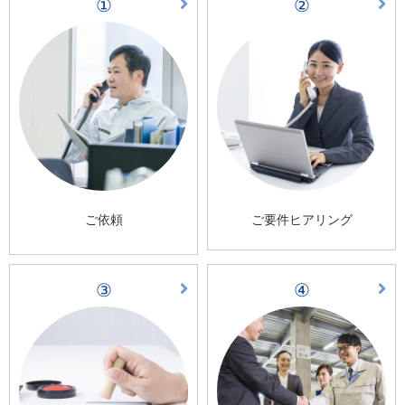
①
②
ご依頼
ご要件ヒアリング
③
④