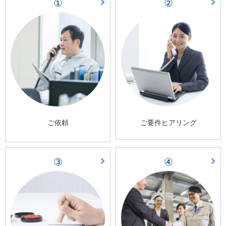
①
②
ご依頼
ご要件ヒアリング
③
④