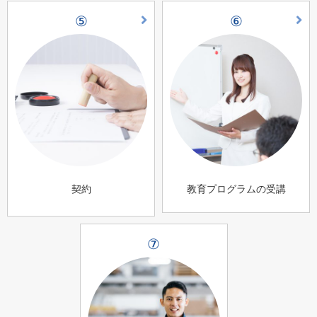
⑤
⑥
契約
教育プログラムの受講
⑦