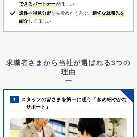
できるパートナー
がほしい
適性
や
得意分野
を見極めたうえで、
適切な就職先を
紹介
してほしい
求職者さまから
当社が選ばれる3つの
理由
1
スタッフの皆さまを第一に想う「きめ細やかな
サポート」