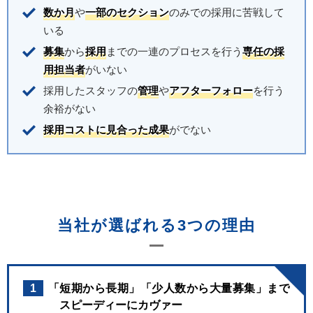
数か月
や
一部のセクション
のみでの採用に苦戦して
いる
募集
から
採用
までの一連のプロセスを行う
専任の採
用担当者
がいない
採用したスタッフの
管理
や
アフターフォロー
を行う
余裕がない
採用コストに見合った成果
がでない
当社が選ばれる3つの理由
1
「短期から長期」「少人数から大量募集」まで
スピーディーにカヴァー