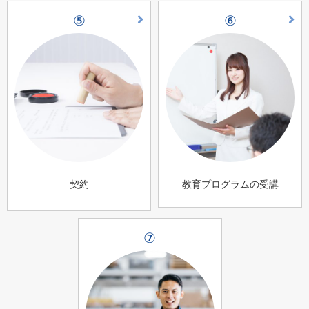
⑤
⑥
契約
教育プログラムの受講
⑦