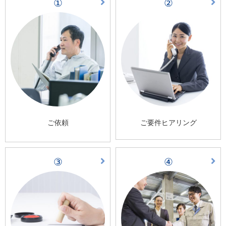
①
②
ご依頼
ご要件ヒアリング
③
④