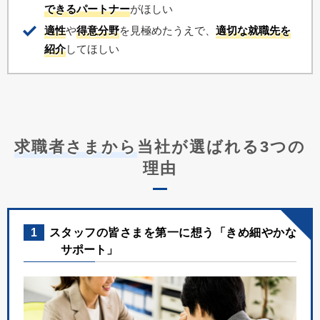
できるパートナー
がほしい
適性
や
得意分野
を見極めたうえで、
適切な就職先を
紹介
してほしい
求職者さまから
当社が選ばれる3つの
理由
1
スタッフの皆さまを第一に想う「きめ細やかな
サポート」