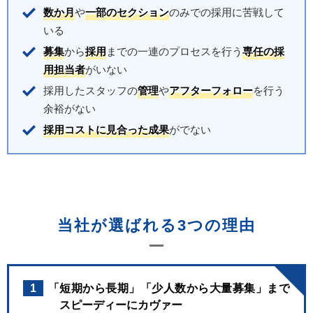
数か月
や
一部のセクション
のみでの採用に苦戦して
いる
募集
から
採用
までの一連のプロセスを行う
専任の採
用担当者
がいない
採用したスタッフの
管理
や
アフターフォロー
を行う
余裕がない
採用コストに見合った成果
がでない
当社が選ばれる3つの理由
1
「短期から長期」「少人数から大量募集」まで
スピーディーにカヴァー