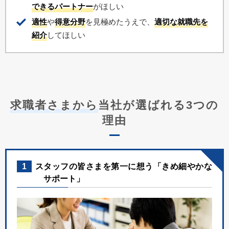
できるパートナー
がほしい
適性
や
得意分野
を見極めたうえで、
適切な就職先を
紹介
してほしい
求職者さまから
当社が選ばれる3つの
理由
1
スタッフの皆さまを第一に想う「きめ細やかな
サポート」