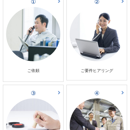
①
②
ご依頼
ご要件ヒアリング
③
④