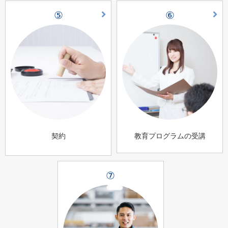
⑤
⑥
契約
教育プログラムの受講
⑦