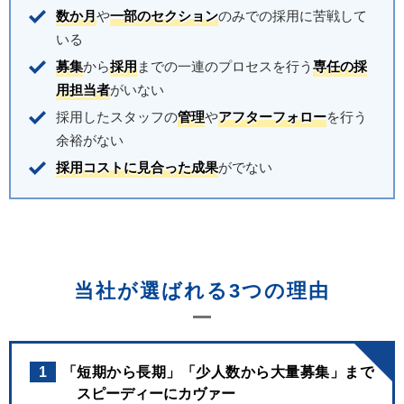
数か月
や
一部のセクション
のみでの採用に苦戦して
いる
募集
から
採用
までの一連のプロセスを行う
専任の採
用担当者
がいない
採用したスタッフの
管理
や
アフターフォロー
を行う
余裕がない
採用コストに見合った成果
がでない
当社が選ばれる3つの理由
1
「短期から長期」「少人数から大量募集」まで
スピーディーにカヴァー