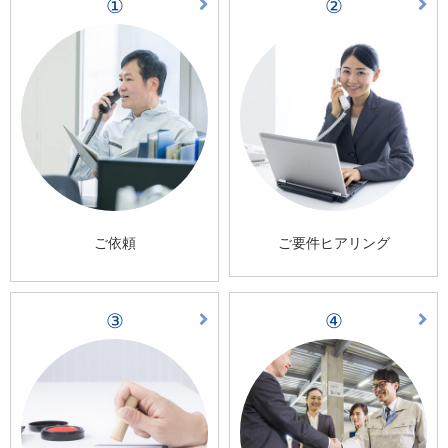
①
②
ご依頼
ご要件ヒアリング
③
④