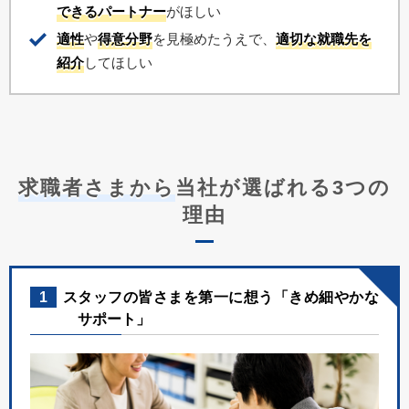
できるパートナー
がほしい
適性
や
得意分野
を見極めたうえで、
適切な就職先を
紹介
してほしい
求職者さまから
当社が選ばれる3つの
理由
1
スタッフの皆さまを第一に想う「きめ細やかな
サポート」