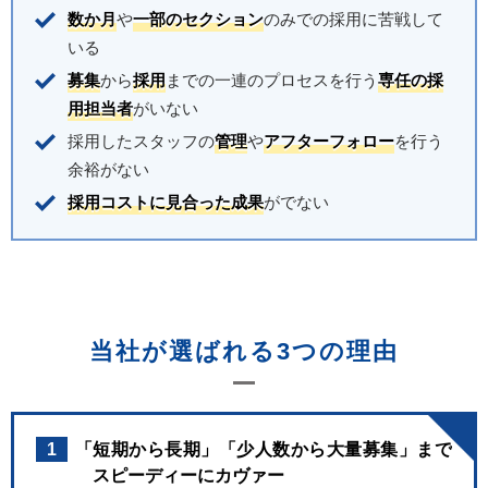
数か月
や
一部のセクション
のみでの採用に苦戦して
いる
募集
から
採用
までの一連のプロセスを行う
専任の採
用担当者
がいない
採用したスタッフの
管理
や
アフターフォロー
を行う
余裕がない
採用コストに見合った成果
がでない
当社が選ばれる3つの理由
1
「短期から長期」「少人数から大量募集」まで
スピーディーにカヴァー