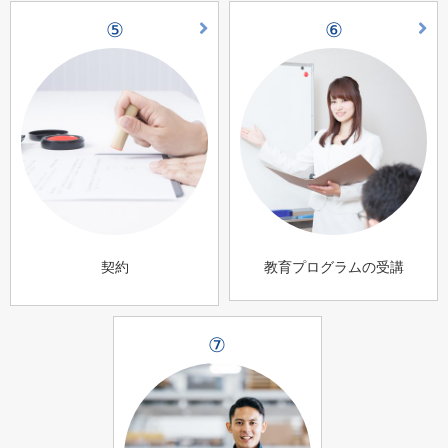
⑤
⑥
契約
教育プログラムの受講
⑦