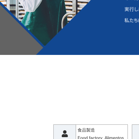
食品製造
Food factory Alimentos