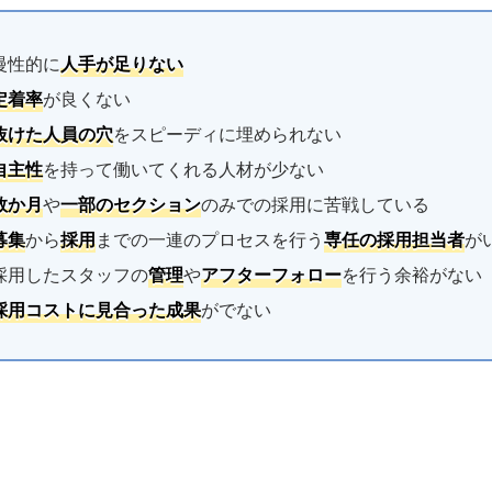
慢性的に
人手が足りない
定着率
が良くない
抜けた人員の穴
をスピーディに埋められない
自主性
を持って働いてくれる人材が少ない
数か月
や
一部のセクション
のみでの採用に苦戦している
募集
から
採用
までの一連のプロセスを行う
専任の採用担当者
が
採用したスタッフの
管理
や
アフターフォロー
を行う余裕がない
採用コストに見合った成果
がでない