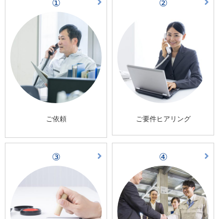
①
②
ご依頼
ご要件ヒアリング
③
④