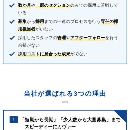
数か月
や
一部のセクション
のみでの採用に苦戦して
いる
募集
から
採用
までの一連のプロセスを行う
専任の採
用担当者
がいない
採用したスタッフの
管理
や
アフターフォロー
を行う
余裕がない
採用コストに見合った成果
がでない
当社が選ばれる3つの理由
1
「短期から長期」「少人数から大量募集」まで
スピーディーにカヴァー