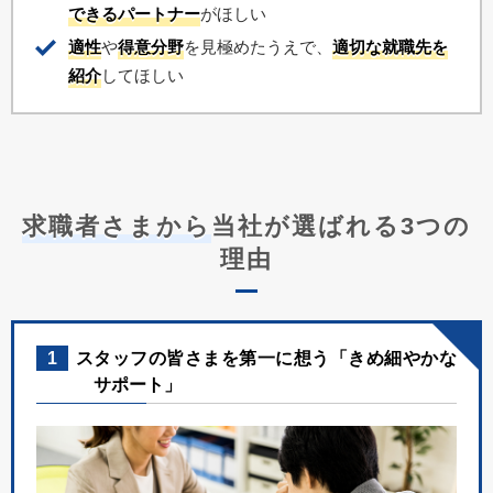
できるパートナー
がほしい
適性
や
得意分野
を見極めたうえで、
適切な就職先を
紹介
してほしい
求職者さまから
当社が選ばれる3つの
理由
1
スタッフの皆さまを第一に想う「きめ細やかな
サポート」