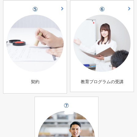
⑤
⑥
契約
教育プログラムの受講
⑦