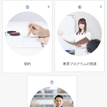
⑤
⑥
契約
教育プログラムの受講
⑦