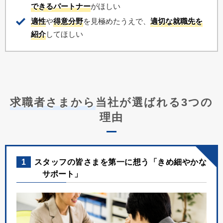
できるパートナー
がほしい
適性
や
得意分野
を見極めたうえで、
適切な就職先を
紹介
してほしい
求職者さまから
当社が選ばれる3つの
理由
1
スタッフの皆さまを第一に想う「きめ細やかな
サポート」