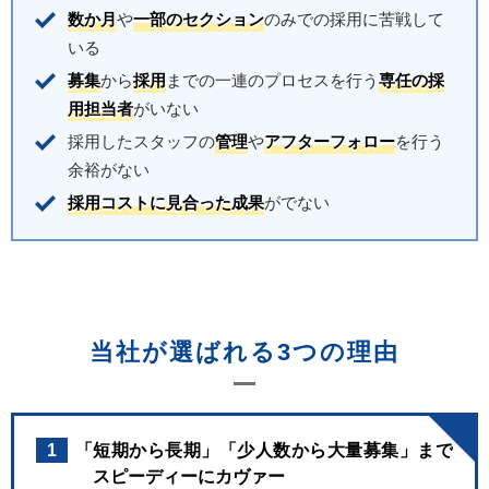
数か月
や
一部のセクション
のみでの採用に苦戦して
いる
募集
から
採用
までの一連のプロセスを行う
専任の採
用担当者
がいない
採用したスタッフの
管理
や
アフターフォロー
を行う
余裕がない
採用コストに見合った成果
がでない
当社が選ばれる3つの理由
1
「短期から長期」「少人数から大量募集」まで
スピーディーにカヴァー