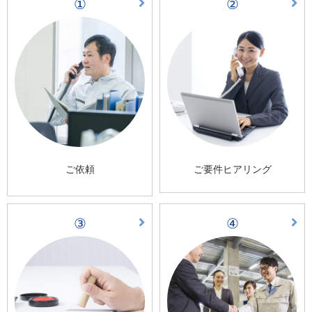
①
②
ご依頼
ご要件ヒアリング
③
④