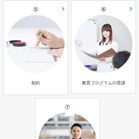
⑤
⑥
契約
教育プログラムの受講
⑦