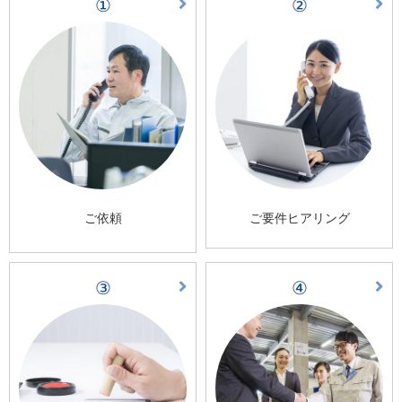
①
②
ご依頼
ご要件ヒアリング
③
④