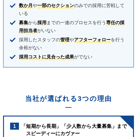
数か月
や
一部のセクション
のみでの採用に苦戦して
いる
募集
から
採用
までの一連のプロセスを行う
専任の採
用担当者
がいない
採用したスタッフの
管理
や
アフターフォロー
を行う
余裕がない
採用コストに見合った成果
がでない
当社が選ばれる3つの理由
1
「短期から長期」「少人数から大量募集」まで
スピーディーにカヴァー