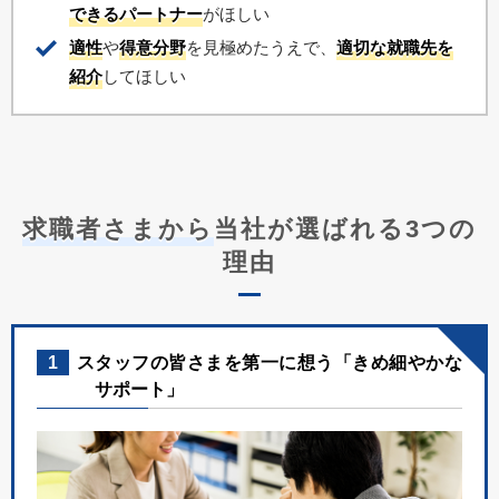
できるパートナー
がほしい
適性
や
得意分野
を見極めたうえで、
適切な就職先を
紹介
してほしい
求職者さまから
当社が選ばれる3つの
理由
1
スタッフの皆さまを第一に想う「きめ細やかな
サポート」