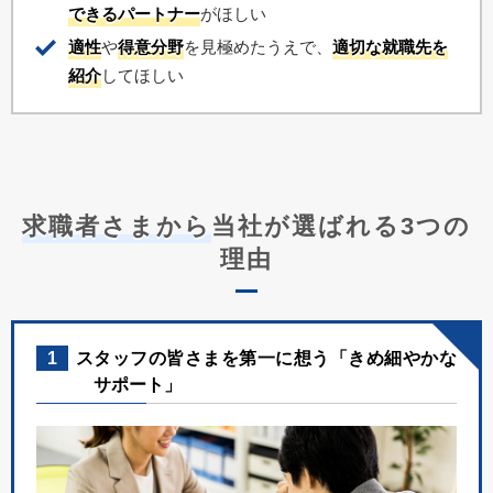
できるパートナー
がほしい
適性
や
得意分野
を見極めたうえで、
適切な就職先を
紹介
してほしい
求職者さまから
当社が選ばれる3つの
理由
1
スタッフの皆さまを第一に想う「きめ細やかな
サポート」