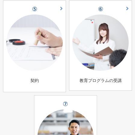
⑤
⑥
契約
教育プログラムの受講
⑦