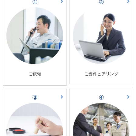
①
②
ご依頼
ご要件ヒアリング
③
④