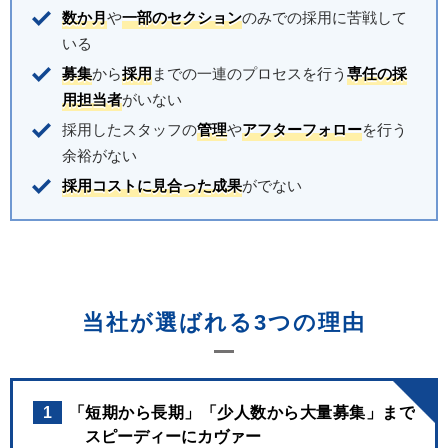
数か月
や
一部のセクション
のみでの採用に苦戦して
いる
募集
から
採用
までの一連のプロセスを行う
専任の採
用担当者
がいない
採用したスタッフの
管理
や
アフターフォロー
を行う
余裕がない
採用コストに見合った成果
がでない
当社が選ばれる3つの理由
1
「短期から長期」「少人数から大量募集」まで
スピーディーにカヴァー