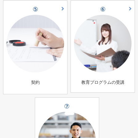
⑤
⑥
契約
教育プログラムの受講
⑦