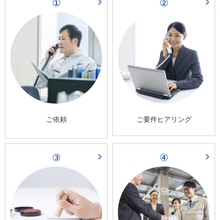
①
②
ご依頼
ご要件ヒアリング
③
④