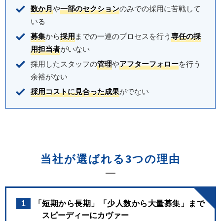
数か月
や
一部のセクション
のみでの採用に苦戦して
いる
募集
から
採用
までの一連のプロセスを行う
専任の採
用担当者
がいない
採用したスタッフの
管理
や
アフターフォロー
を行う
余裕がない
採用コストに見合った成果
がでない
当社が選ばれる3つの理由
1
「短期から長期」「少人数から大量募集」まで
スピーディーにカヴァー