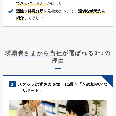
できるパートナー
がほしい
適性
や
得意分野
を見極めたうえで、
適切な就職先を
紹介
してほしい
求職者さまから
当社が選ばれる3つの
理由
1
スタッフの皆さまを第一に想う「きめ細やかな
サポート」