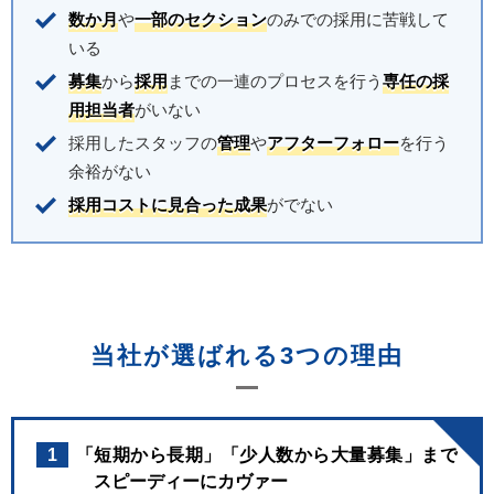
数か月
や
一部のセクション
のみでの採用に苦戦して
いる
募集
から
採用
までの一連のプロセスを行う
専任の採
用担当者
がいない
採用したスタッフの
管理
や
アフターフォロー
を行う
余裕がない
採用コストに見合った成果
がでない
当社が選ばれる3つの理由
1
「短期から長期」「少人数から大量募集」まで
スピーディーにカヴァー