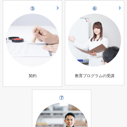
⑤
⑥
契約
教育プログラムの受講
⑦