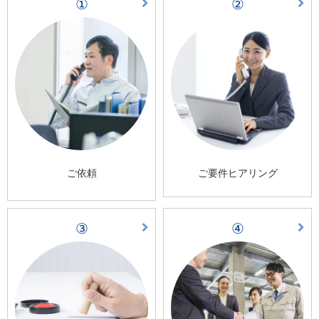
①
②
ご依頼
ご要件ヒアリング
③
④