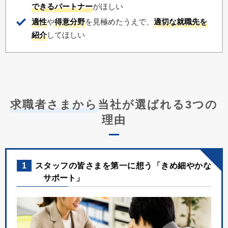
できるパートナー
がほしい
適性
や
得意分野
を見極めたうえで、
適切な就職先を
紹介
してほしい
求職者さまから
当社が選ばれる3つの
理由
1
スタッフの皆さまを第一に想う「きめ細やかな
サポート」