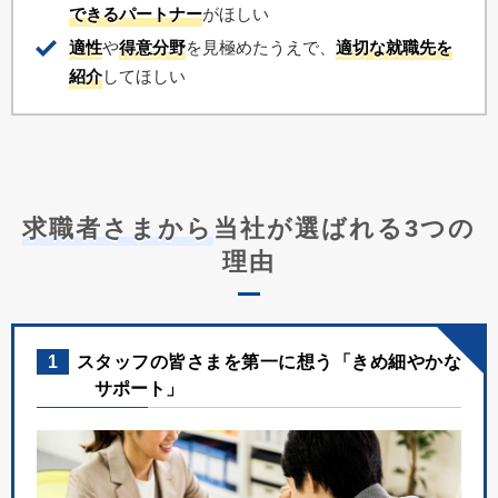
できるパートナー
がほしい
適性
や
得意分野
を見極めたうえで、
適切な就職先を
紹介
してほしい
求職者さまから
当社が選ばれる3つの
理由
1
スタッフの皆さまを第一に想う「きめ細やかな
サポート」