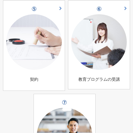
⑤
⑥
契約
教育プログラムの受講
⑦