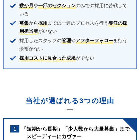
数か月
や
一部のセクション
のみでの採用に苦戦して
いる
募集
から
採用
までの一連のプロセスを行う
専任の採
用担当者
がいない
採用したスタッフの
管理
や
アフターフォロー
を行う
余裕がない
採用コストに見合った成果
がでない
当社が選ばれる3つの理由
1
「短期から長期」「少人数から大量募集」まで
スピーディーにカヴァー