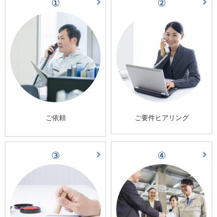
①
②
ご依頼
ご要件ヒアリング
③
④