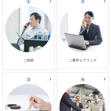
①
②
ご依頼
ご要件ヒアリング
③
④