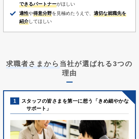
できるパートナー
がほしい
適性
や
得意分野
を見極めたうえで、
適切な就職先を
紹介
してほしい
求職者さまから
当社が選ばれる3つの
理由
1
スタッフの皆さまを第一に想う「きめ細やかな
サポート」