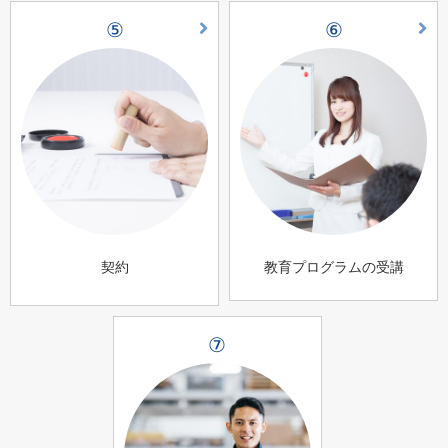
⑤
⑥
契約
教育プログラムの受講
⑦