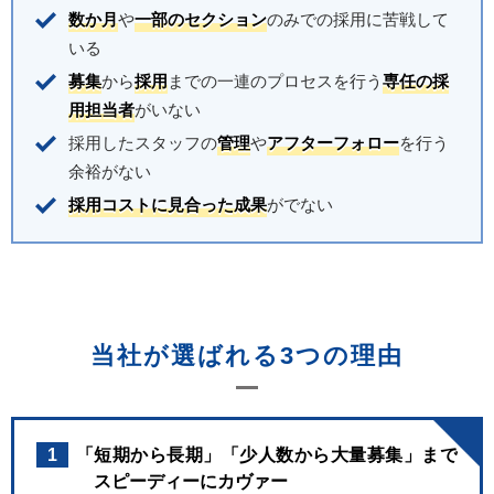
数か月
や
一部のセクション
のみでの採用に苦戦して
いる
募集
から
採用
までの一連のプロセスを行う
専任の採
用担当者
がいない
採用したスタッフの
管理
や
アフターフォロー
を行う
余裕がない
採用コストに見合った成果
がでない
当社が選ばれる3つの理由
1
「短期から長期」「少人数から大量募集」まで
スピーディーにカヴァー