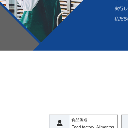
食品製造
Food factory Alimentos